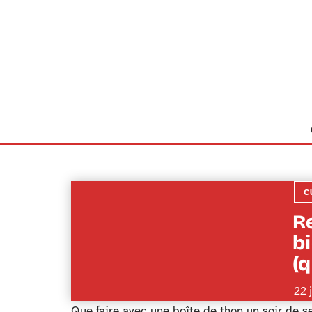
C
R
bi
(q
22 
Que faire avec une boîte de thon un soir de s