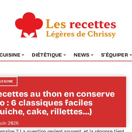
CUISINE
DIÉTÉTIQUE
NEWS
S’ÉQUIPER
UISINE
ecettes au thon en conserve
o : 6 classiques faciles
uiche, cake, rillettes…)
juin 2026
emaine ? La question revient souvent, et la réponse tient