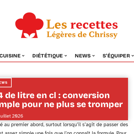
CUISINE
DIÉTÉTIQUE
NEWS
S’ÉQUIPER
EWS
4 de litre en cl : conversion
imple pour ne plus se tromper
juillet 2026
au premier abord, surtout lorsqu’il s’agit de passer des
est assez simple une fois que l’on connaît la formule. Pour