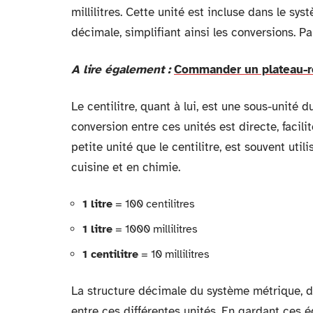
millilitres. Cette unité est incluse dans le sy
décimale, simplifiant ainsi les conversions. Pa
A lire également :
Commander un plateau-re
Le centilitre, quant à lui, est une sous-unité du
conversion entre ces unités est directe, facili
petite unité que le centilitre, est souvent uti
cuisine et en chimie.
1 litre
= 100 centilitres
1 litre
= 1000 millilitres
1 centilitre
= 10 millilitres
La structure décimale du système métrique, dé
entre ces différentes unités. En gardant ces é