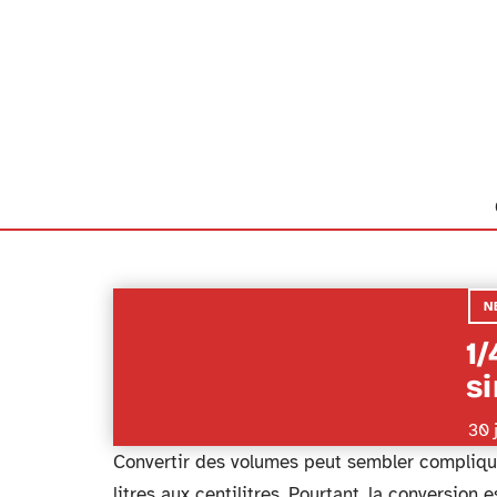
N
1/
s
30 
Convertir des volumes peut sembler compliqué 
litres aux centilitres. Pourtant, la conversion 