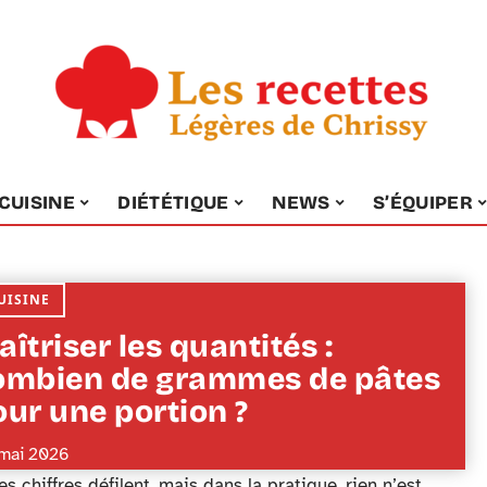
CUISINE
DIÉTÉTIQUE
NEWS
S’ÉQUIPER
UISINE
îtriser les quantités :
ombien de grammes de pâtes
our une portion ?
mai 2026
iffres défilent, mais dans la pratique, rien n’est