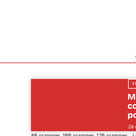
C
Ma
c
p
28 
80 grammes, 100 grammes, 120 grammes… Les ch