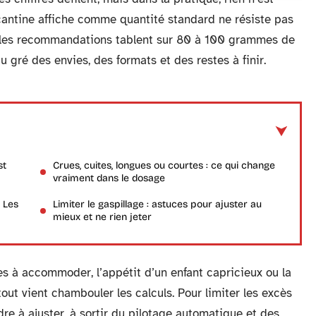
 cantine affiche comme quantité standard ne résiste pas
 Si les recommandations tablent sur 80 à 100 grammes de
 au gré des envies, des formats et des restes à finir.
st
Crues, cuites, longues ou courtes : ce qui change
vraiment dans le dosage
 Les
Limiter le gaspillage : astuces pour ajuster au
mieux et ne rien jeter
s à accommoder, l’appétit d’un enfant capricieux ou la
out vient chambouler les calculs. Pour limiter les excès
ndre à ajuster, à sortir du pilotage automatique et des