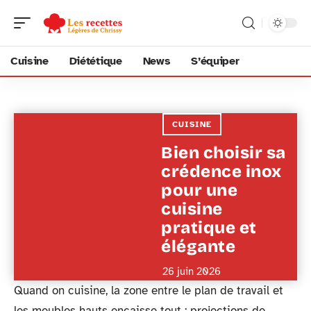
Cuisine
Diététique
News
S’équiper
CUISINE
Bien choisir sa
crédence inox
pour une
cuisine
pratique et
élégante
26 juin 2026
Quand on cuisine, la zone entre le plan de travail et
les meubles hauts encaisse tout : projections de