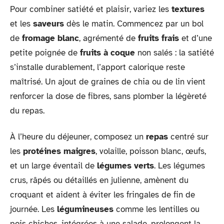
Pour combiner satiété et plaisir, variez les
textures
et les
saveurs
dès le matin. Commencez par un bol
de
fromage blanc
, agrémenté de
fruits frais
et d’une
petite poignée de
fruits à coque
non salés : la satiété
s’installe durablement, l’apport calorique reste
maîtrisé. Un ajout de graines de chia ou de lin vient
renforcer la dose de fibres, sans plomber la légèreté
du repas.
À l’heure du déjeuner, composez un
repas
centré sur
les
protéines maigres
, volaille, poisson blanc, œufs,
et un large éventail de
légumes verts
. Les légumes
crus, râpés ou détaillés en julienne, amènent du
croquant et aident à éviter les fringales de fin de
journée. Les
légumineuses
comme les lentilles ou
pois chiches, intégrées à une salade, prolongent la