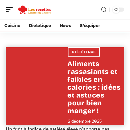
Cuisine
Diététique
News
S’équiper
DIÉTÉTIQUE
Aliments
rassasiants et
faibles en
calories : idées
et astuces
pour bien
manger !
2 décembre 2025
Un fruit à indice de satiété élevé n’apporte pas