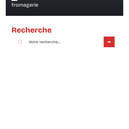
fromagerie
Recherche
Sous les projecteurs
6 décembre 2022
Quelques astuces pour consommer
local et made in France
Contact
Mentions légales
Sitemap
© 2025 | lesrecetteslegeresdechrissy.fr