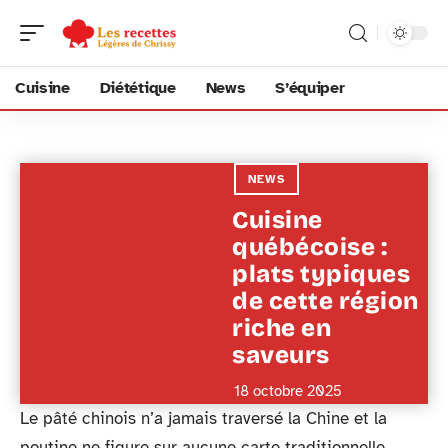
Cuisine
Diététique
News
S’équiper
NEWS
Cuisine
québécoise :
plats typiques
de cette région
riche en
saveurs
18 octobre 2025
Le pâté chinois n’a jamais traversé la Chine et la
poutine ne figure sur aucune carte traditionnelle