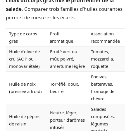
choix du corps gras fixe le profil entier de la
salade
. Comparer trois familles d’huiles courantes
permet de mesurer les écarts.
Type de corps
Profil
Association
gras
aromatique
recommandée
Huile d’olive de
Fruité vert ou
Tomates,
cru (AOP ou
mûr, poivré,
mozzarella,
monovariétale)
amertume légère
roquette
Endives,
Huile de noix
Torréfié, doux,
betteraves,
(pressée à froid)
beurré
fromage de
chèvre
Salades
Neutre, léger,
Huile de pépins
composées,
porteur d’arômes
de raisin
légumes
infusés
marinés