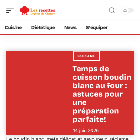
Cuisine
Diététique
News
S’équiper
CUISINE
Temps de
cuisson boudin
blanc au four :
astuces pour
une
préparation
parfaite!
14 juin 2026
Le boudin blanc, mets délicat et savoureux, réclame