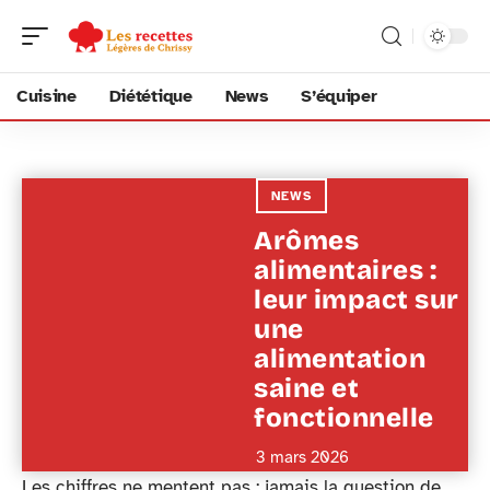
Cuisine
Diététique
News
S’équiper
NEWS
Arômes
alimentaires :
leur impact sur
une
alimentation
saine et
fonctionnelle
3 mars 2026
Les chiffres ne mentent pas : jamais la question de