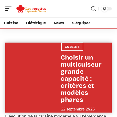
Cuisine
Diététique
News
S’équiper
CUISINE
Choisir un
multicuiseur
grande
capacité :
critères et
modèles
phares
22 septembre 2025
L’évolution de la cuisine moderne a vu l’émergence