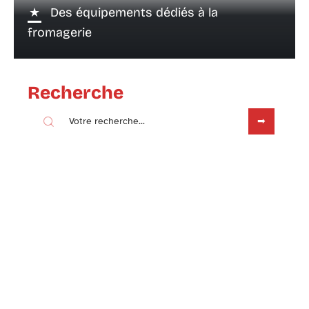
Des équipements dédiés à la
fromagerie
Recherche
Sous les projecteurs
6 décembre 2022
Quelques astuces pour consommer
local et made in France
Contact
Mentions légales
Sitemap